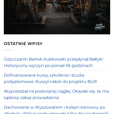
OSTATNIE WPISY
Giżycczanin Bartek Kubkowski przepłynął Bałtyk!
Historyczny wyczyn po ponad 56 godzinach
Dofinansowane kursy, szkolenia i studia
podyplomowe. Ruszył nabór do projektu BUR
Wyprzedzał na podwójnej ciągłej. Okazało się, że ma
sądowy zakaz prowadzenia
Dachowanie w Wyszowatem i kolejni kierowcy po
alkoholu. Policja podsumowała kilka dni na drogach