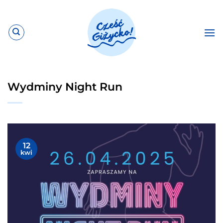
Przewiń
do
zawartości
Wydminy Night Run
12
kwi