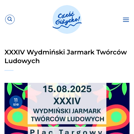
Przewiń
do
zawartości
XXXIV Wydmiński Jarmark Twórców
Ludowych
11
sie