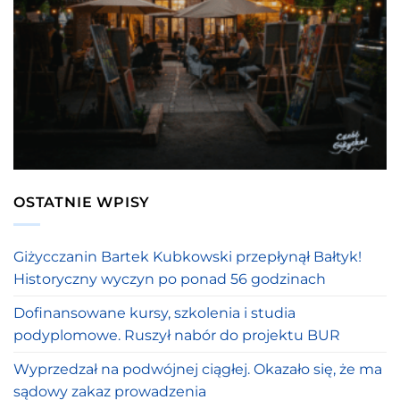
OSTATNIE WPISY
Giżycczanin Bartek Kubkowski przepłynął Bałtyk!
Historyczny wyczyn po ponad 56 godzinach
Dofinansowane kursy, szkolenia i studia
podyplomowe. Ruszył nabór do projektu BUR
Wyprzedzał na podwójnej ciągłej. Okazało się, że ma
sądowy zakaz prowadzenia