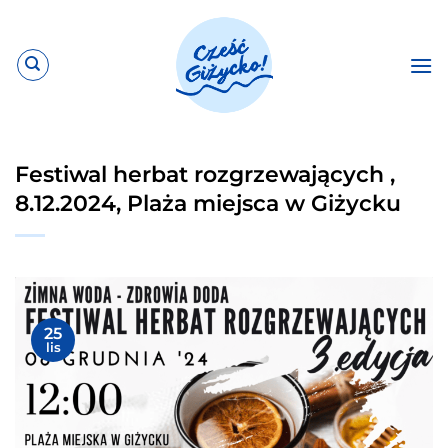
Przewiń
do
zawartości
Festiwal herbat rozgrzewających ,
8.12.2024, Plaża miejsca w Giżycku
25
lis