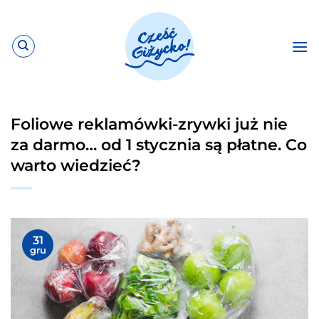
Przewiń
do
zawartości
Foliowe reklamówki-zrywki już nie
za darmo… od 1 stycznia są płatne. Co
warto wiedzieć?
31
gru