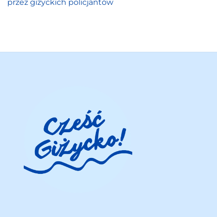
przez giżyckich policjantów