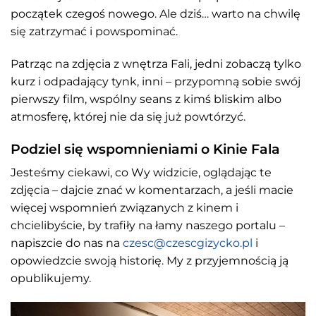
początek czegoś nowego. Ale dziś… warto na chwilę
się zatrzymać i powspominać.
Patrząc na zdjęcia z wnętrza Fali, jedni zobaczą tylko
kurz i odpadający tynk, inni – przypomną sobie swój
pierwszy film, wspólny seans z kimś bliskim albo
atmosferę, której nie da się już powtórzyć.
Podziel się wspomnieniami o Kinie Fala
Jesteśmy ciekawi, co Wy widzicie, oglądając te
zdjęcia – dajcie znać w komentarzach, a jeśli macie
więcej wspomnień związanych z kinem i
chcielibyście, by trafiły na łamy naszego portalu –
napiszcie do nas na
czesc@czescgizycko.pl
i
opowiedzcie swoją historię. My z przyjemnością ją
opublikujemy.