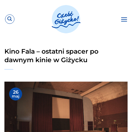
Przewiń
do
zawartości
Kino Fala – ostatni spacer po
dawnym kinie w Giżycku
26
maj