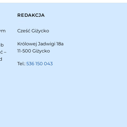
REDAKCJA
rym
Cześć Giżycko
Królowej Jadwigi 18a
ub
11-500 Giżycko
ć –
d
Tel.:
536 150 043