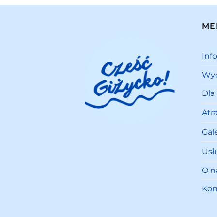
ME
Inf
Wyd
Dla
Atr
Gale
Usł
O n
Kon