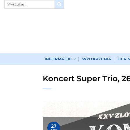
Przewiń
do
zawartości
INFORMACJE
WYDARZENIA
DLA 
Koncert Super Trio, 2
27