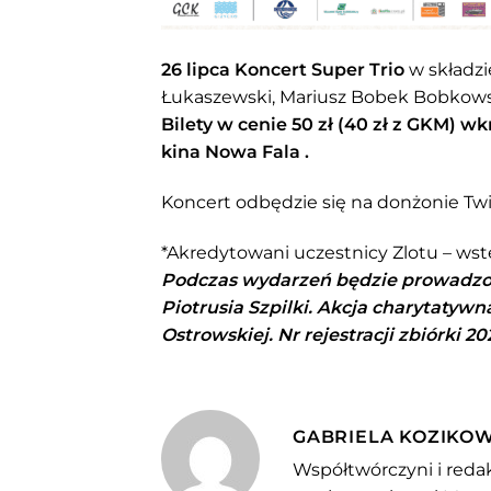
26 lipca Koncert Super Trio
w składzi
Łukaszewski, Mariusz Bobek Bobkowsk
Bilety w cenie 50 zł (40 zł z GKM) w
kina Nowa Fala .
Koncert odbędzie się na donżonie T
*Akredytowani uczestnicy Zlotu – wst
Podczas wydarzeń będzie prowadzon
Piotrusia Szpilki. Akcja charytatyw
Ostrowskiej. Nr rejestracji zbiórki 20
GABRIELA KOZIKO
Współtwórczyni i redak