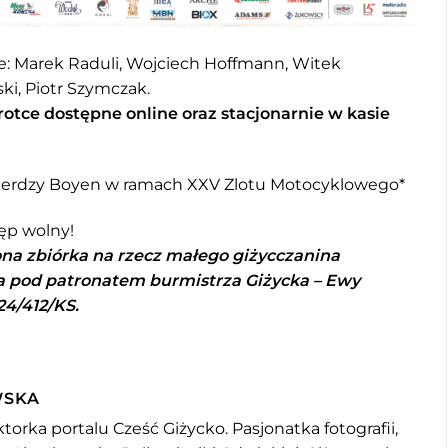
e: Marek Raduli, Wojciech Hoffmann, Witek
i, Piotr Szymczak.
krotce dostępne online oraz stacjonarnie w kasie
wierdzy Boyen w ramach XXV Zlotu Motocyklowego*
ęp wolny!
a zbiórka na rzecz małego giżycczanina
na pod patronatem burmistrza Giżycka – Ewy
24/412/KS.
WSKA
torka portalu Cześć Giżycko. Pasjonatka fotografii,