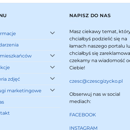
NU
NAPISZ DO NAS
Masz ciekawy temat, któ
ormacje
chciałbyś podzielić się na
arzenia
łamach naszego portalu l
chciałbyś się zareklamowa
 mieszkańców
czekamy na wiadomość o
akcje
Ciebie!
ria zdjęć
czesc@czescgizycko.pl
ugi marketingowe
Obserwuj nas w social
mediach:
as
takt
FACEBOOK
INSTAGRAM