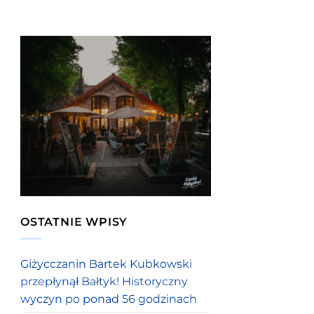
OSTATNIE WPISY
Giżycczanin Bartek Kubkowski
przepłynął Bałtyk! Historyczny
wyczyn po ponad 56 godzinach