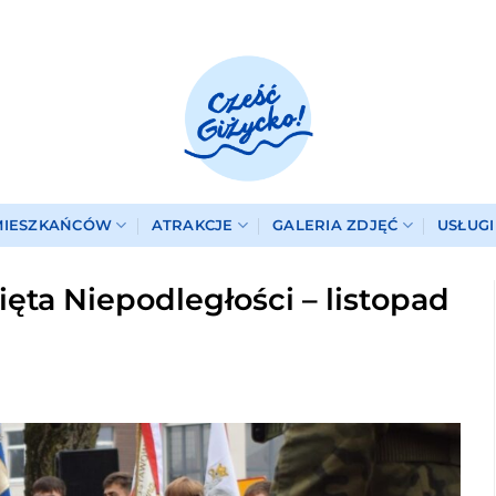
MIESZKAŃCÓW
ATRAKCJE
GALERIA ZDJĘĆ
USŁUG
ęta Niepodległości – listopad