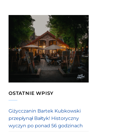
OSTATNIE WPISY
Giżycczanin Bartek Kubkowski
przepłynął Bałtyk! Historyczny
wyczyn po ponad 56 godzinach