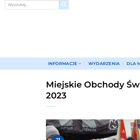
Przewiń
do
zawartości
INFORMACJE
WYDARZENIA
DLA 
Miejskie Obchody Świ
2023
21