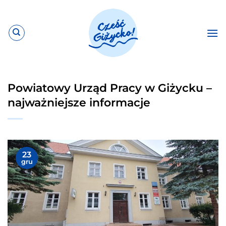
Przewiń
do
zawartości
Powiatowy Urząd Pracy w Giżycku –
najważniejsze informacje
23
gru