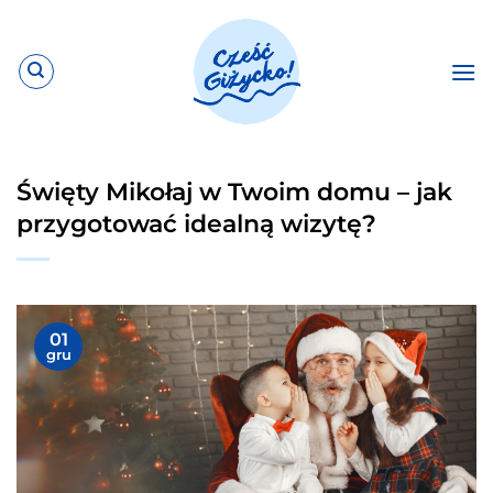
Przewiń
do
zawartości
Święty Mikołaj w Twoim domu – jak
przygotować idealną wizytę?
01
gru