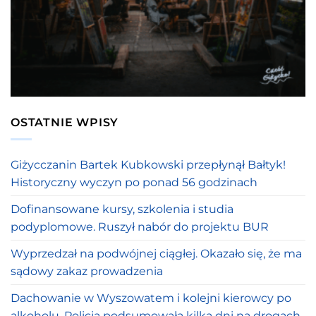
OSTATNIE WPISY
Giżycczanin Bartek Kubkowski przepłynął Bałtyk!
Historyczny wyczyn po ponad 56 godzinach
Dofinansowane kursy, szkolenia i studia
podyplomowe. Ruszył nabór do projektu BUR
Wyprzedzał na podwójnej ciągłej. Okazało się, że ma
sądowy zakaz prowadzenia
Dachowanie w Wyszowatem i kolejni kierowcy po
alkoholu. Policja podsumowała kilka dni na drogach