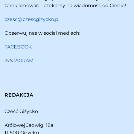
zareklamować – czekamy na wiadomość od Ciebie!
czesc@czescgizycko.pl
Obserwuj nas w social mediach:
FACEBOOK
INSTAGRAM
REDAKCJA
Cześć Giżycko
Królowej Jadwigi 18a
11-500 Giżycko