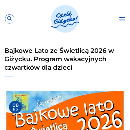
Przewiń
do
zawartości
Bajkowe Lato ze Świetlicą 2026 w
Giżycku. Program wakacyjnych
czwartków dla dzieci
08
lip