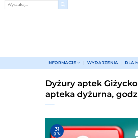
Przewiń
do
zawartości
INFORMACJE
WYDARZENIA
DLA 
Dyżury aptek Giżycko 
apteka dyżurna, godz
31
gru