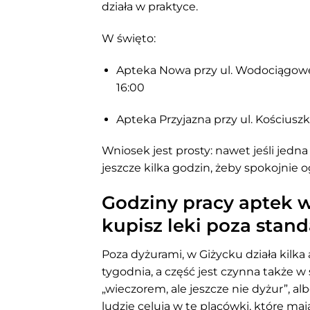
działa w praktyce.
W święto:
Apteka Nowa przy ul. Wodociągowe
16:00
Apteka Przyjazna przy ul. Kościuszki
Wniosek jest prosty: nawet jeśli jedn
jeszcze kilka godzin, żeby spokojni
Godziny pracy aptek w
kupisz leki poza stan
Poza dyżurami, w Giżycku działa kilk
tygodnia, a część jest czynna także w 
„wieczorem, ale jeszcze nie dyżur”, a
ludzie celują w te placówki, które maj