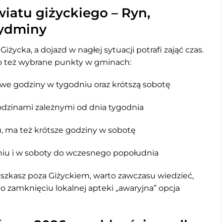
iatu giżyckiego – Ryn,
Wydminy
życka, a dojazd w nagłej sytuacji potrafi zająć czas.
to też wybrane punkty w gminach:
we godziny w tygodniu oraz krótszą sobotę
godzinami zależnymi od dnia tygodnia
u, ma też krótsze godziny w sobotę
iu i w soboty do wczesnego popołudnia
ieszkasz poza Giżyckiem, warto zawczasu wiedzieć,
po zamknięciu lokalnej apteki „awaryjna” opcja