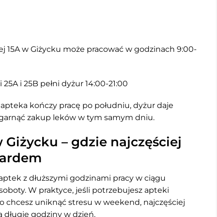
j 15A w Giżycku może pracować w godzinach 9:00-
 25A i 25B pełni dyżur 14:00-21:00
a apteka kończy pracę po południu, dyżur daje
e ogarnąć zakup leków w tym samym dniu.
 Giżycku – gdzie najczęściej
dardem
a aptek z dłuższymi godzinami pracy w ciągu
soboty. W praktyce, jeśli potrzebujesz apteki
lbo chcesz uniknąć stresu w weekend, najczęściej
ą długie godziny w dzień.