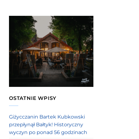
OSTATNIE WPISY
Giżycczanin Bartek Kubkowski
przepłynął Bałtyk! Historyczny
wyczyn po ponad 56 godzinach