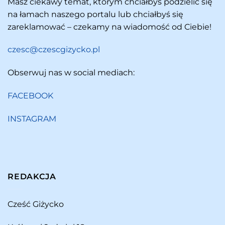
Masz ciekawy temat, którym chciałbyś podzielić się
na łamach naszego portalu lub chciałbyś się
zareklamować – czekamy na wiadomość od Ciebie!
czesc@czescgizycko.pl
Obserwuj nas w social mediach:
FACEBOOK
INSTAGRAM
REDAKCJA
Cześć Giżycko