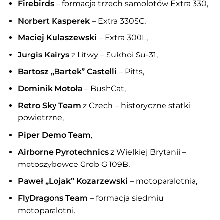
Firebirds
– formacja trzech samolotów Extra 330,
Norbert Kasperek
– Extra 330SC,
Maciej Kulaszewski
– Extra 300L,
Jurgis Kairys
z Litwy – Sukhoi Su-31,
Bartosz „Bartek” Castelli
– Pitts,
Dominik Motoła
– BushCat,
Retro Sky Team
z Czech – historyczne statki
powietrzne,
Piper Demo Team
,
Airborne Pyrotechnics
z Wielkiej Brytanii –
motoszybowce Grob G 109B,
Paweł „Lojak” Kozarzewski
– motoparalotnia,
FlyDragons Team
– formacja siedmiu
motoparalotni.