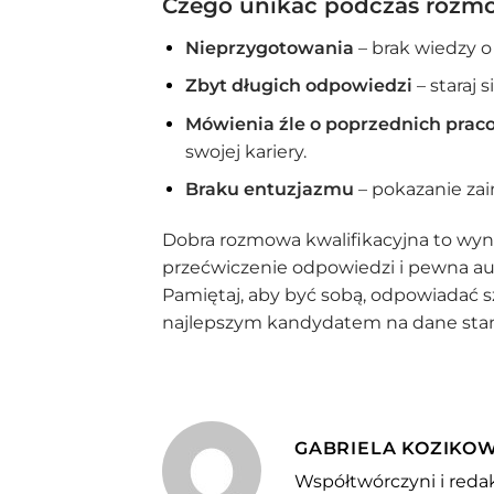
Czego unikać podczas rozmo
Nieprzygotowania
– brak wiedzy o
Zbyt długich odpowiedzi
– staraj 
Mówienia źle o poprzednich pra
swojej kariery.
Braku entuzjazmu
– pokazanie zai
Dobra rozmowa kwalifikacyjna to wyn
przećwiczenie odpowiedzi i pewna au
Pamiętaj, aby być sobą, odpowiadać sz
najlepszym kandydatem na dane sta
GABRIELA KOZIKO
Współtwórczyni i redak