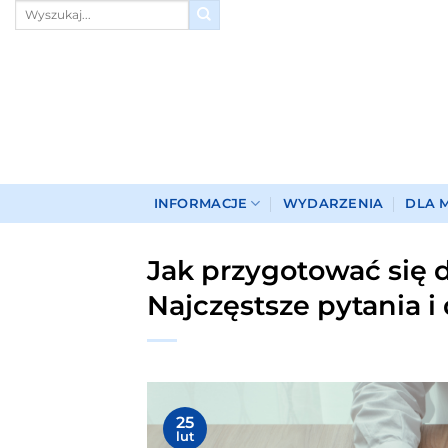
Przewiń
do
zawartości
INFORMACJE
WYDARZENIA
DLA 
Jak przygotować się 
Najczęstsze pytania 
25
lut