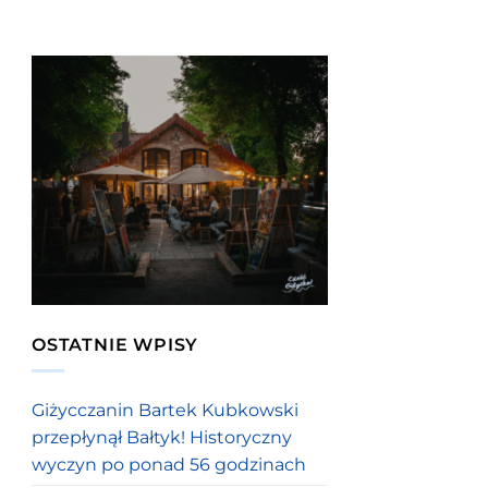
OSTATNIE WPISY
Giżycczanin Bartek Kubkowski
przepłynął Bałtyk! Historyczny
wyczyn po ponad 56 godzinach