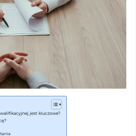
lifikacyjnej jest kluczowe?
cę?
ytania