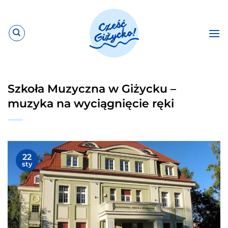
Przewiń
do
zawartości
Szkoła Muzyczna w Giżycku –
muzyka na wyciągnięcie ręki
22
sty